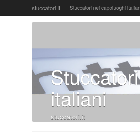
stuccatori.it
Stuccatori nei capoluoghi italian
Stuccatori
italiani
stuccatori.it