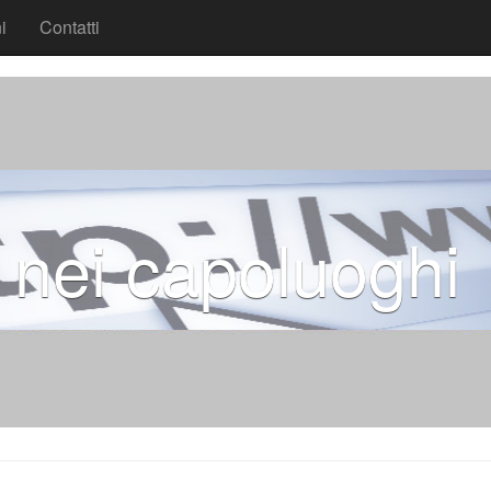
i
Contatti
 nei capoluoghi